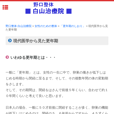
野口整体 白山治療院
>
女性のための整体
>
「更年期のしおり」
>
現代医学から見
た更年期
現代医学から見た更年期
いわゆる更年期とは・・・
一般に「更年期」 とは、女性の一生に中で、卵巣の働きが低下しは
じめる時期から閉経に至るまで、そして、その後数年間の体の変動期
をさします。
そして、その期間は、閉経をはさんで前後５年くらい、合わせて約１
０年間くらいと考えて良いと思います。
日本人の場合、一般に５０才前後に閉経することが多く、卵巣の機能
が低下しはじめるのは、閉経の５、６年前からですから、４５才くら