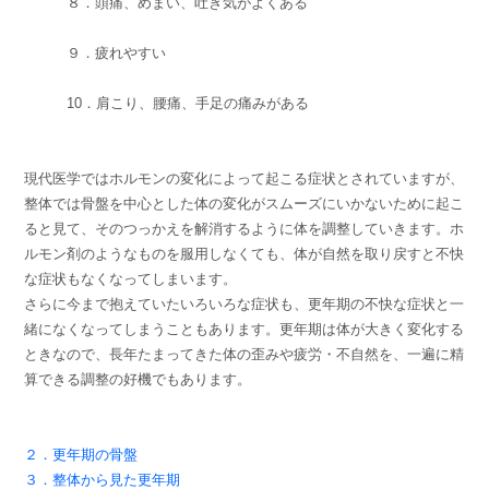
８．頭痛、めまい、吐き気がよくある
９．疲れやすい
10．肩こり、腰痛、手足の痛みがある
現代医学ではホルモンの変化によって起こる症状とされていますが、
整体では骨盤を中心とした体の変化がスムーズにいかないために起こ
ると見て、そのつっかえを解消するように体を調整していきます。ホ
ルモン剤のようなものを服用しなくても、体が自然を取り戻すと不快
な症状もなくなってしまいます。
さらに今まで抱えていたいろいろな症状も、更年期の不快な症状と一
緒になくなってしまうこともあります。更年期は体が大きく変化する
ときなので、長年たまってきた体の歪みや疲労・不自然を、一遍に精
算できる調整の好機でもあります。
２．更年期の骨盤
３．整体から見た更年期