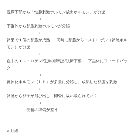
視床下部から「性腺刺激ホルモン放出ホルモン」が分泌
↓
下垂体から卵胞刺激ホルモンが分泌
↓
卵巣で１個の卵胞が成熟 － 同時に卵胞からエストロゲン（卵胞ホル
モン）が分泌
↓
血中のエストロゲン増加の情報が視床下部 ・ 下垂体にフィードバッ
ク
↓
黄体化ホルモン（ＬＨ）が多量に分泌し、成熟した卵胞を刺激
↓
卵胞から卵子が飛び出し、卵管に吸い取られていく
↓
受精の準備が整う
○ 月経