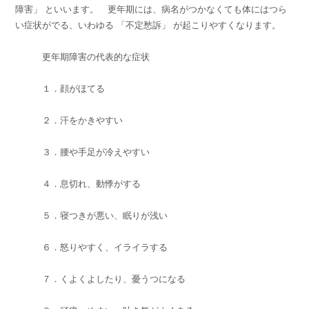
障害」 といいます。 更年期には、病名がつかなくても体にはつら
い症状がでる、いわゆる 「不定愁訴」 が起こりやすくなります。
更年期障害の代表的な症状
１．顔がほてる
２．汗をかきやすい
３．腰や手足が冷えやすい
４．息切れ、動悸がする
５．寝つきが悪い、眠りが浅い
６．怒りやすく、イライラする
７．くよくよしたり、憂うつになる