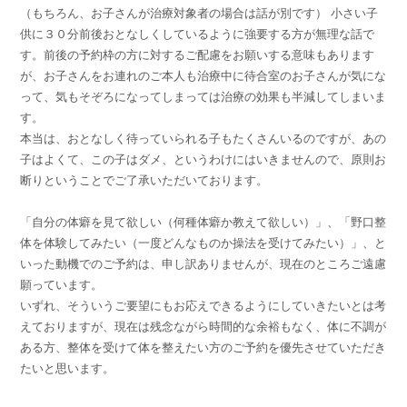
（もちろん、お子さんが治療対象者の場合は話が別です） 小さい子
供に３０分前後おとなしくしているように強要する方が無理な話で
す。前後の予約枠の方に対するご配慮をお願いする意味もあります
が、お子さんをお連れのご本人も治療中に待合室のお子さんが気にな
って、気もそぞろになってしまっては治療の効果も半減してしまいま
す。
本当は、おとなしく待っていられる子もたくさんいるのですが、あの
子はよくて、この子はダメ、というわけにはいきませんので、原則お
断りということでご了承いただいております。
「自分の体癖を見て欲しい（何種体癖か教えて欲しい）」、「野口整
体を体験してみたい（一度どんなものか操法を受けてみたい）」、と
いった動機でのご予約は、申し訳ありませんが、現在のところご遠慮
願っています。
いずれ、そういうご要望にもお応えできるようにしていきたいとは考
えておりますが、現在は残念ながら時間的な余裕もなく、体に不調が
ある方、整体を受けて体を整えたい方のご予約を優先させていただき
たいと思います。