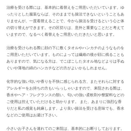
治療を受ける際には、基本的に着替えをご用意いただいています。ゆ
ったりとした服装ならば、そのままでも操法できないということもあ
りませんが、一度着替えることで、今から操法を受けるという心と体
の切り替えができます。その区切りは、意外と重要なことだと考えて
いますので、なるべく着替えをご用意いただきたいと思います。
治療を受けられる際に顔の下に敷くタオルやハンカチのようなものを
ご用意いただいています。ものによっては繊維の後が顔に残ることも
ありますので、気になる方は、でこぼこしたタオル地などよりは手ぬ
ぐいや薄地の綿のハンカチなどの方がよいかもしれません。
化学的な強い匂いや香りを不快に感じられる方、またそれらに対する
アレルギーをお持ちの方もいらっしゃいますので、来院される際は、
香水やヘア・フレグランスの類い、匂いの強い柔軟剤や整髪料などの
ご使用は控えていただけると助かります。 また、あまりに強烈な香
りだと私の感覚も鈍麻します。より良い操法を受ける意味でも、香水
などのご使用はお避け下さい。
小さいお子さんを連れてのご来院は、基本的にお断りしております。