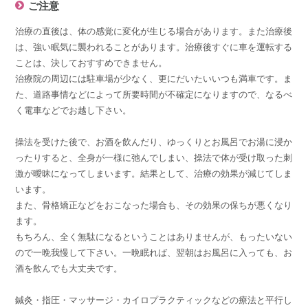
ご注意
治療の直後は、体の感覚に変化が生じる場合があります。また治療後
は、強い眠気に襲われることがあります。治療後すぐに車を運転する
ことは、決しておすすめできません。
治療院の周辺には駐車場が少なく、更にだいたいいつも満車です。ま
た、道路事情などによって所要時間が不確定になりますので、なるべ
く電車などでお越し下さい。
操法を受けた後で、お酒を飲んだり、ゆっくりとお風呂でお湯に浸か
ったりすると、全身が一様に弛んでしまい、操法で体が受け取った刺
激が曖昧になってしまいます。結果として、治療の効果が減じてしま
います。
また、骨格矯正などをおこなった場合も、その効果の保ちが悪くなり
ます。
もちろん、全く無駄になるということはありませんが、もったいない
ので一晩我慢して下さい。一晩眠れば、翌朝はお風呂に入っても、お
酒を飲んでも大丈夫です。
鍼灸・指圧・マッサージ・カイロプラクティックなどの療法と平行し